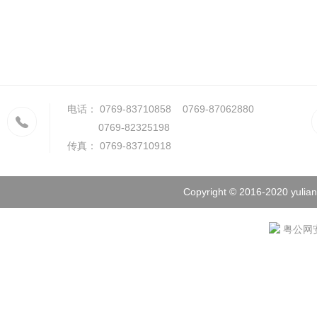
电话： 0769-83710858 0769-87062880
0769-82325198
传真： 0769-83710918
Copyright © 2016-2020 yulian
粤公网安