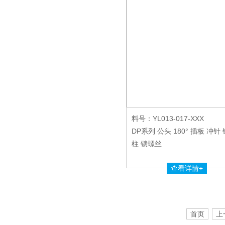
料号：YL013-017-XXX
DP系列 公头 180° 插板 冲针
柱 锁螺丝
查看详情+
首页
上